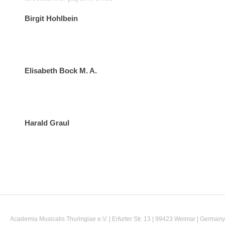
Birgit Hohlbein
Elisabeth Bock M. A.
Harald Graul
Academia Musicalis Thuringiae e.V. | Erfurter Str. 13 | 99423 Weimar | Germany