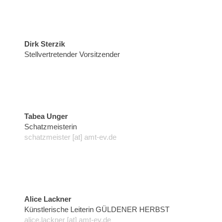
Dirk Sterzik
Stellvertretender Vorsitzender
Tabea Unger
Schatzmeisterin
schatzmeister [at] amt-ev.de
Alice Lackner
Künstlerische Leiterin GÜLDENER HERBST
alice.lackner [at] amt-ev.de